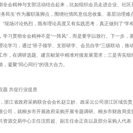
彻全会精神与支部活动结合起来，比如组织会员走进企业、社区开展
‘服务民生’作为履职落脚点，围绕社情民意信息收集、基层治理
。”现场讨论热烈，既有理论高度又有实践思考，真正做到了“学有
，学习贯彻全会精神不是“一阵风”，而是要学以致行。下一步，
理论学习，通过“班子领学、支部研学、会员自学”三级联动，推
工作，在调研选题、建言献策中精准对接发展需求；三是夯实组织
情，凝聚“同心同行”的强大合力。
议题 共促行业提质
1日，浙江省政府采购联合会会长赵立妙、政采云公司浙江区域负
限公司，就桐乡市开展政府采购开展专题调研。桐乡市财政局党
共资源交易中心主任沈哲超、副主任余正良以及部分采购人代表