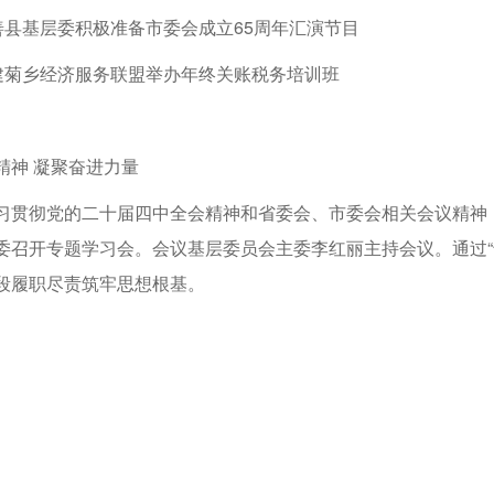
善县基层委积极准备市委会成立65周年汇演节目
建菊乡经济服务联盟举办年终关账税务培训班
精神 凝聚奋进力量
习贯彻党的二十届四中全会精神和省委会、市委会相关会议精神，
委召开专题学习会。会议基层委员会主委李红丽主持会议。通过“
段履职尽责筑牢思想根基。