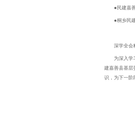
●民建嘉
●桐乡民
深学全会
为深入学
建嘉善县基层
识，为下一阶