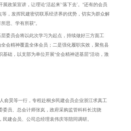
政策宣讲，让理论‘活起来’‘落下去’。”还有的会员
难点等，发挥民建密切联系经济界的优势，切实为群众解
所思、学有所获”。
基层委员会将以此次学习为起点，持续做好三方面工
动全会精神覆盖全体会员；二是强化履职实效，聚焦县
基础，以支部为单位开展“全会精神进基层”活动，激
责人俞昊等一行，专程赴桐乡民建会员企业浙江求真工
委委员、总会计师张岚，政府采购监管科科长沈骁
，民建会员、公司总经理袁伟庆等陪同调研。