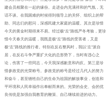
建会员相聚在一起的缘份。走进会内充满祥和的气氛，无
话不谈。在我困难的时候得到领导上的关怀、组织上的帮
助、同志们的慰问，深感民建大家庭的温暖。其次是珍惜
今天的黄金时期得来不易。经过极“左”路线严冬考验，更珍
惜今天春天的温暖，我既是极“左”路线的受害者，又是
极“左”路线的推行者。特别在反右整风时，我以“左”派自
居，在反右斗争严重扩大化的总形势下，当时有违心之
论，伤害了一些同志，今天我深感歉意和内疚。第三是珍
惜参政党的光荣称号。参政党的称号是经过几代人的努力
和奋斗，甚至牺牲自己的生命为祖国的解放事业，创造和
平环境和人民幸福作出奉献而来的。光荣的会史、会的优
良传统是加强自我教育的鞭策、自己继续前进的动力。