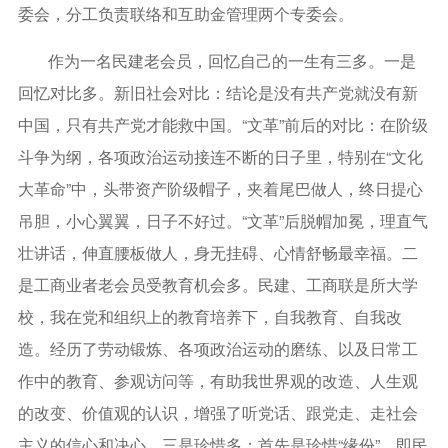
委会，分工负责联络和互助金管理两个专委会。
作为一名民建老会员，回忆自己的一生有三多。一是
回忆对比多。新旧社会对比：结论是没有共产党就没有新
中国，只有共产党才能救中国。“文革”前后的对比：在阶级
斗争为纲，各项政治运动接连不断的日子里，特别在“文化
大革命”中，头带资产阶级帽子，夹着尾巴做人，终日提心
吊胆，小心翼翼，日子不好过。“文革”后脱帽加冕，理直气
壮讲话，伸直腰板做人，身无挂碍、心情舒畅最幸福。二
是工商业者老会员受教育机会多。民建、工商联是所大学
校，我在党和组织上的教育培养下，自我教育、自我改
造。经历了劳动锻炼、各项政治运动的磨练、以及日常工
作中的教育、参观访问等，有助我世界观的改造、人生观
的改变、价值观的认识，增强了听党话、跟党走、走社会
主义的信心和决心。三是珍惜多：首先是珍惜“缘份”，即民